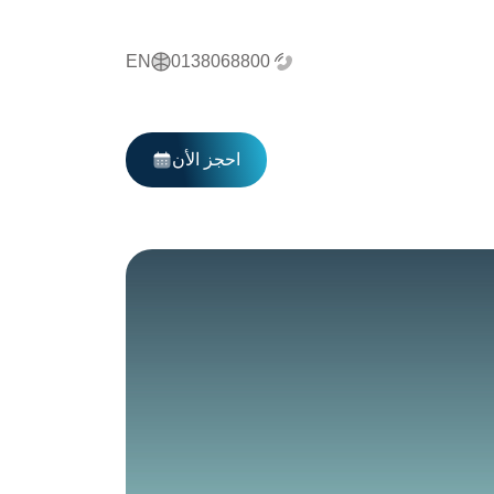
EN
0138068800
احجز الأن