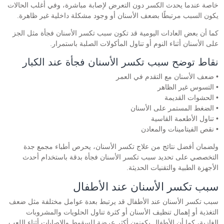
خاصة عندما يحدث الكسر دون التعرض لإصابة مباشرة، وفي أغلب الحالات
يكون السبب مرتبطًا بضعف الأسنان أو وجود مشكلة داخلية غير ظاهرة.
كما أن بعض العادات اليومية قد تكون سبب تكسر الأسنان فجأة مثل الجز
على الأسنان أثناء النوم أو تناول المأكولات الصلبة باستمرار.
نقاط توضح سبب تكسر الأسنان فجأة عند الكبار
• ضعف الأسنان مع التقدم في العمر
• التسوس غير الظاهر
• الحشوات القديمة
• الضغط المستمر على الأسنان
• تناول الأطعمة القاسية
• نقص الفيتامينات والمعادن
ولضمان أفضل نتائج من علاج تكسر الأسنان، يحرص أطباء مجمع جدة
التخصصي على تحديد سبب تكسر الأسنان فجأة بدقة باستخدام أحدث
الأجهزة الطبية والتقنيات الحديثة.
سبب تكسر الأسنان عند الأطفال
سبب تكسر الأسنان عند الأطفال قد يرتبط بعدة عوامل مختلفة مثل ضعف
التغذية أو إهمال تنظيف الأسنان أو كثرة تناول الحلويات والمشروبات
الغازية، كما أن الأطفال يكونون أكثر عرضة للسقوط والإصابات أثناء اللعب.