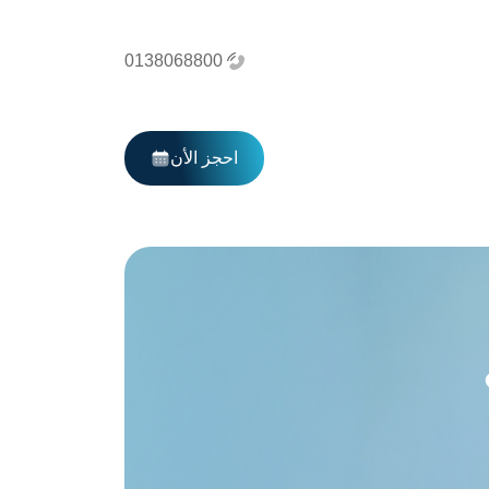
0138068800
احجز الأن