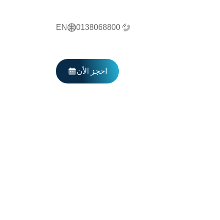
EN
0138068800
احجز الأن